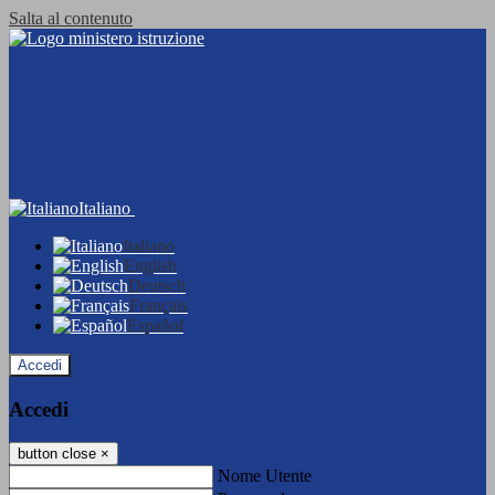
Salta al contenuto
Italiano
Italiano
English
Deutsch
Français
Español
Accedi
Accedi
button close
×
Nome Utente