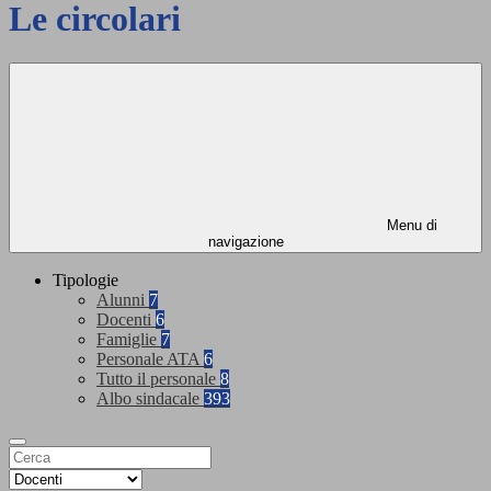
Le circolari
Menu di
navigazione
Tipologie
Alunni
7
Docenti
6
Famiglie
7
Personale ATA
6
Tutto il personale
8
Albo sindacale
393