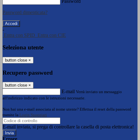
Password
Password dimenticata?
-
Entra con SPID
Entra con CIE
Seleziona utente
button close
×
Recupero password
button close
×
E-mail
Verrà inviato un messaggio
all'indirizzo indicato con le istruzioni necessarie.
Non hai una e-mail associata al nome utente? Effettua il reset della password
tramite la
Login Spaggiari
E-mail inviata, si prega di controllare la casella di posta elettronica!
Errore