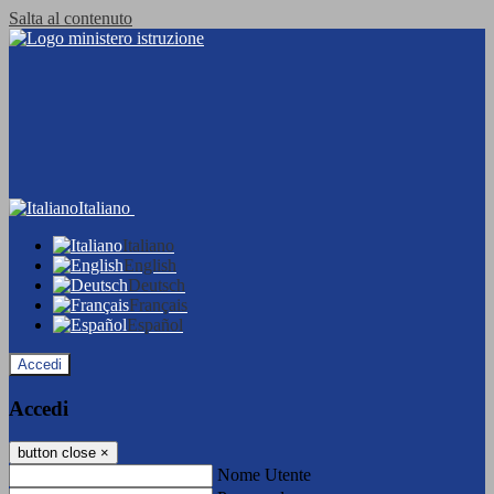
Salta al contenuto
Italiano
Italiano
English
Deutsch
Français
Español
Accedi
Accedi
button close
×
Nome Utente