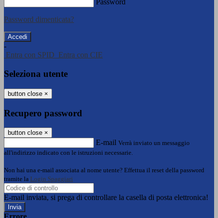
Password
Password dimenticata?
-
Entra con SPID
Entra con CIE
Seleziona utente
button close
×
Recupero password
button close
×
E-mail
Verrà inviato un messaggio
all'indirizzo indicato con le istruzioni necessarie.
Non hai una e-mail associata al nome utente? Effettua il reset della password
tramite la
Login Spaggiari
E-mail inviata, si prega di controllare la casella di posta elettronica!
Errore