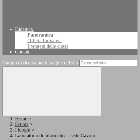
Didattica
Panoramica
Offerta formativa
I progetti delle classi
Contatti
Campo di ricerca per le pagine del sito
Home
>
Scuola
>
I luoghi
>
Laboratorio di informatica - sede Cavour