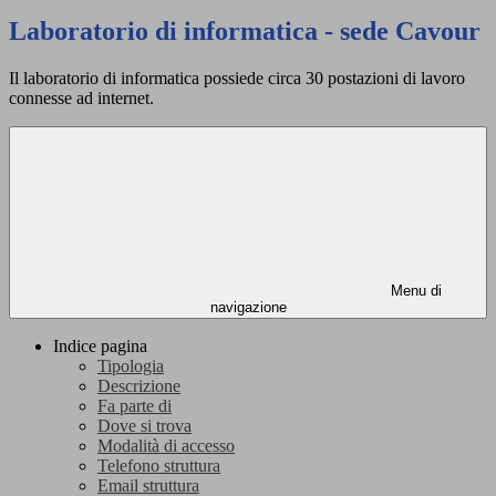
Laboratorio di informatica - sede Cavour
Il laboratorio di informatica possiede circa 30 postazioni di lavoro
connesse ad internet.
Menu di
navigazione
Indice pagina
Tipologia
Descrizione
Fa parte di
Dove si trova
Modalità di accesso
Telefono struttura
Email struttura