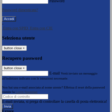
Password
Password dimenticata?
-
Entra con SPID
Entra con CIE
Seleziona utente
button close
×
Recupero password
button close
×
E-mail
Verrà inviato un messaggio
all'indirizzo indicato con le istruzioni necessarie.
Non hai una e-mail associata al nome utente? Effettua il reset della password
tramite la
Login Spaggiari
E-mail inviata, si prega di controllare la casella di posta elettronica!
Errore