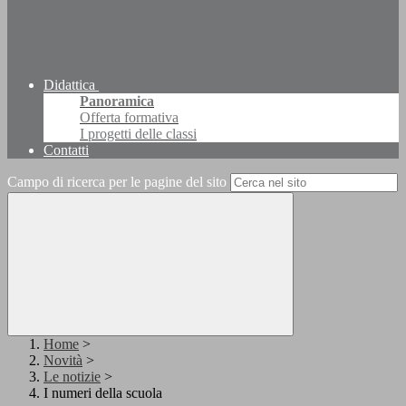
Didattica
Panoramica
Offerta formativa
I progetti delle classi
Contatti
Campo di ricerca per le pagine del sito
Home
>
Novità
>
Le notizie
>
I numeri della scuola