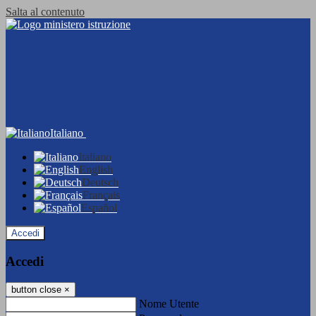
Salta al contenuto
Italiano
Italiano
English
Deutsch
Français
Español
Accedi
Accedi
button close
×
Nome Utente