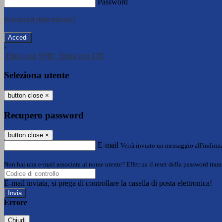
Password
Password dimenticata?
-
Entra con SPID
Entra con CIE
Seleziona utente
button close
×
Recupero password
button close
×
E-mail
Verrà inviato un messaggio all'indirizz
Non hai una e-mail associata al nome utente? Effettua il reset della password tram
E-mail inviata, si prega di controllare la casella di posta elettronica!
Errore
Chiudi