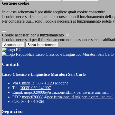
Gestione cookie
In questa schermata è possibile scegliere quali cookie consentire.
I cookie necessari sono quelli che consentono il funzionamento della pi
Per conoscere quali sono i cookie necessari al funzionamento potete v
Cookie necessari per il funzionamento
I cookie necessari per il funzionamento non possono essere disabilitati.
Accetta tutti
Salva le preferenze
Liceo Classico e Linguistico Muratori San Carlo
Contatti
Liceo Classico e Linguistico Muratori San Carlo
Via Cittadella, 50 - 41123 Modena
Tel:
(0039) 059 242007
Email:
mopc020008@istruzione.it
Link per inviare una mail
PEC:
mopc020008@pec.istruzione.it
Link per inviare una mail
C.F.: 80010910364
Seguici su