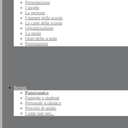
Presentazione
I luoghi
Le persone
I numeri della scuola
Le carte della scuola
Organizzazione
La storia
Orari della scuola
Prenotazioni
Servizi
Panoramica
Famiglie e studenti
Personale scolastico
Percorsi di studio
Come fare per...