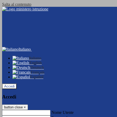
Salta al contenuto
Italiano
Italiano
English
Deutsch
Français
Español
Accedi
Accedi
button close
×
Nome Utente