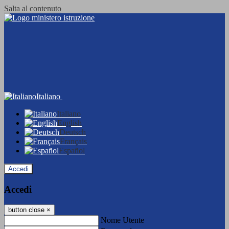
Salta al contenuto
Italiano
Italiano
English
Deutsch
Français
Español
Accedi
Accedi
button close
×
Nome Utente