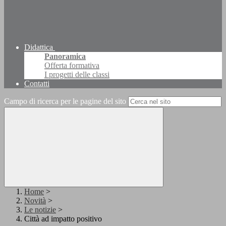
Didattica
Panoramica
Offerta formativa
I progetti delle classi
Contatti
Campo di ricerca per le pagine del sito
Home
>
Novità
>
Le notizie
>
Città ad impatto positivo