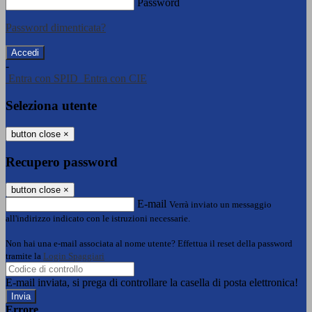
Password
Password dimenticata?
-
Entra con SPID
Entra con CIE
Seleziona utente
button close
×
Recupero password
button close
×
E-mail
Verrà inviato un messaggio
all'indirizzo indicato con le istruzioni necessarie.
Non hai una e-mail associata al nome utente? Effettua il reset della password
tramite la
Login Spaggiari
E-mail inviata, si prega di controllare la casella di posta elettronica!
Errore