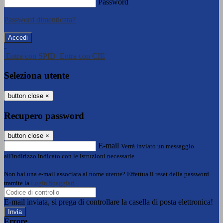
Password
Password dimenticata?
-
Entra con SPID
Entra con CIE
Seleziona utente
button close
×
Recupero password
button close
×
E-mail
Verrà inviato un messaggio
all'indirizzo indicato con le istruzioni necessarie.
Non hai una e-mail associata al nome utente? Effettua il reset della password
tramite la
Login Spaggiari
E-mail inviata, si prega di controllare la casella di posta elettronica!
Errore