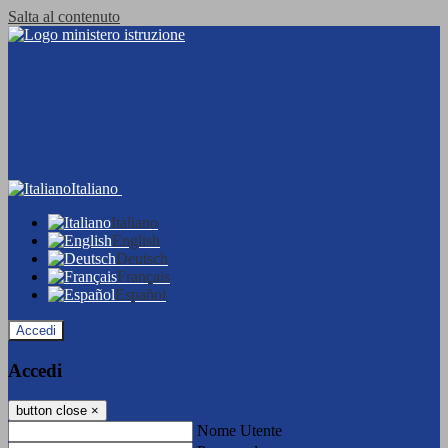
Salta al contenuto
Italiano
Italiano
English
Deutsch
Français
Español
Accedi
Accedi
button close
×
Nome Utente