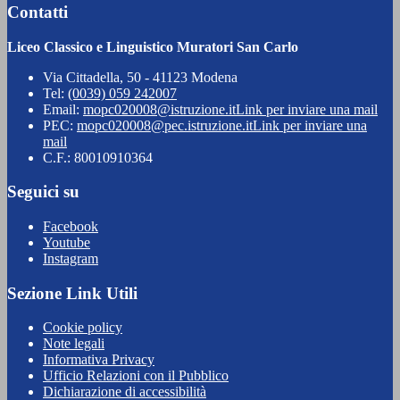
Contatti
Liceo Classico e Linguistico Muratori San Carlo
Via Cittadella, 50 - 41123 Modena
Tel:
(0039) 059 242007
Email:
mopc020008@istruzione.it
Link per inviare una mail
PEC:
mopc020008@pec.istruzione.it
Link per inviare una
mail
C.F.: 80010910364
Seguici su
Facebook
Youtube
Instagram
Sezione Link Utili
Cookie policy
Note legali
Informativa Privacy
Ufficio Relazioni con il Pubblico
Dichiarazione di accessibilità