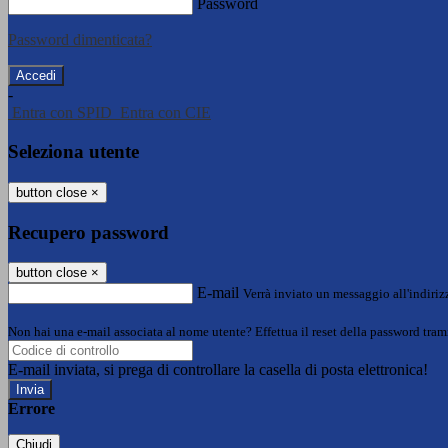
Password
Password dimenticata?
-
Entra con SPID
Entra con CIE
Seleziona utente
button close
×
Recupero password
button close
×
E-mail
Verrà inviato un messaggio all'indirizz
Non hai una e-mail associata al nome utente? Effettua il reset della password tram
E-mail inviata, si prega di controllare la casella di posta elettronica!
Errore
Chiudi