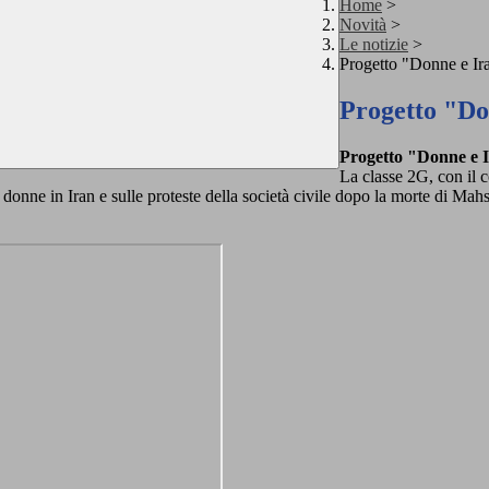
Home
>
Novità
>
Le notizie
>
Progetto "Donne e Ir
Progetto "Do
Progetto "Donne e 
La classe 2G, con il 
onne in Iran e sulle proteste della società civile dopo la morte di Mahsa