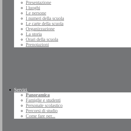
Presentazione
I luoghi
Le persone
I numeri della scuola
Le carte della scuola
Organizzazione
La storia
Orari della scuola
Prenotazioni
Servizi
Panoramica
Famiglie e studenti
Personale scolastico
Percorsi di studio
Come fare per...