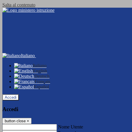
Salta al contenuto
Italiano
Italiano
English
Deutsch
Français
Español
Accedi
Accedi
button close
×
Nome Utente