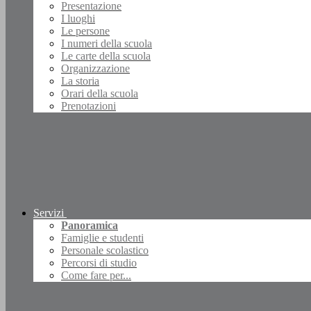
Presentazione
I luoghi
Le persone
I numeri della scuola
Le carte della scuola
Organizzazione
La storia
Orari della scuola
Prenotazioni
Servizi
Panoramica
Famiglie e studenti
Personale scolastico
Percorsi di studio
Come fare per...