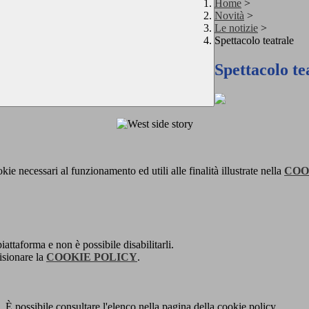
Home
>
Novità
>
Le notizie
>
Spettacolo teatrale
Spettacolo te
kie necessari al funzionamento ed utili alle finalità illustrate nella
COO
attaforma e non è possibile disabilitarli.
isionare la
COOKIE POLICY
.
 È possibile consultare l'elenco nella pagina della cookie policy.