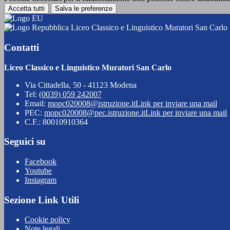
Accetta tutti
Salva le preferenze
Liceo Classico e Linguistico Muratori San Carlo
Contatti
Liceo Classico e Linguistico Muratori San Carlo
Via Cittadella, 50 - 41123 Modena
Tel:
(0039) 059 242007
Email:
mopc020008@istruzione.it
Link per inviare una mail
PEC:
mopc020008@pec.istruzione.it
Link per inviare una mail
C.F.: 80010910364
Seguici su
Facebook
Youtube
Instagram
Sezione Link Utili
Cookie policy
Note legali