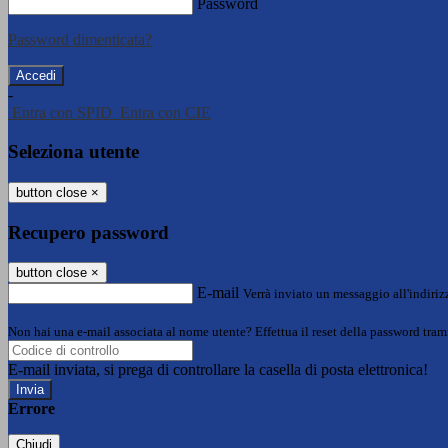
Password
Password dimenticata?
-
Entra con SPID
Entra con CIE
Seleziona utente
button close
×
Recupero password
button close
×
E-mail
Verrà inviato un messaggio all'indirizz
Non hai una e-mail associata al nome utente? Effettua il reset della password tram
E-mail inviata, si prega di controllare la casella di posta elettronica!
Errore
Chiudi