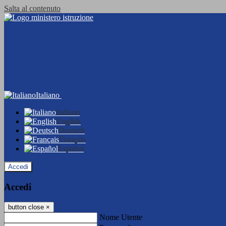
Salta al contenuto
Italiano
Italiano
English
Deutsch
Français
Español
Accedi
Accedi
button close
×
Nome Utente