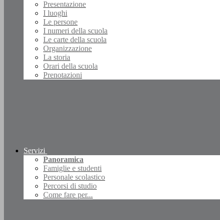
Presentazione
I luoghi
Le persone
I numeri della scuola
Le carte della scuola
Organizzazione
La storia
Orari della scuola
Prenotazioni
Servizi
Panoramica
Famiglie e studenti
Personale scolastico
Percorsi di studio
Come fare per...