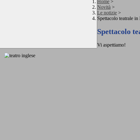
Home
>
Novità
>
Le notizie
>
Spettacolo teatrale in
Spettacolo te
Vi aspettiamo!