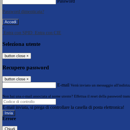
Password
Password dimenticata?
-
Entra con SPID
Entra con CIE
Seleziona utente
button close
×
Recupero password
button close
×
E-mail
Verrà inviato un messaggio all'indirizz
Non hai una e-mail associata al nome utente? Effettua il reset della password tram
E-mail inviata, si prega di controllare la casella di posta elettronica!
Errore
Chiudi