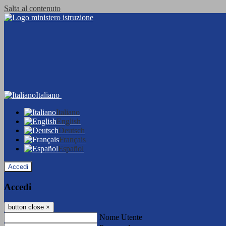
Salta al contenuto
Italiano
Italiano
English
Deutsch
Français
Español
Accedi
Accedi
button close
×
Nome Utente