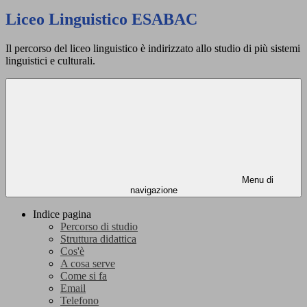
Liceo Linguistico ESABAC
Il percorso del liceo linguistico è indirizzato allo studio di più sistemi
linguistici e culturali.
Menu di
navigazione
Indice pagina
Percorso di studio
Struttura didattica
Cos'è
A cosa serve
Come si fa
Email
Telefono