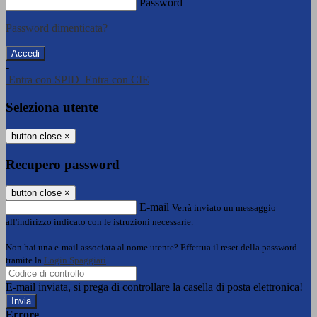
Password
Password dimenticata?
-
Entra con SPID
Entra con CIE
Seleziona utente
button close
×
Recupero password
button close
×
E-mail
Verrà inviato un messaggio
all'indirizzo indicato con le istruzioni necessarie.
Non hai una e-mail associata al nome utente? Effettua il reset della password
tramite la
Login Spaggiari
E-mail inviata, si prega di controllare la casella di posta elettronica!
Errore