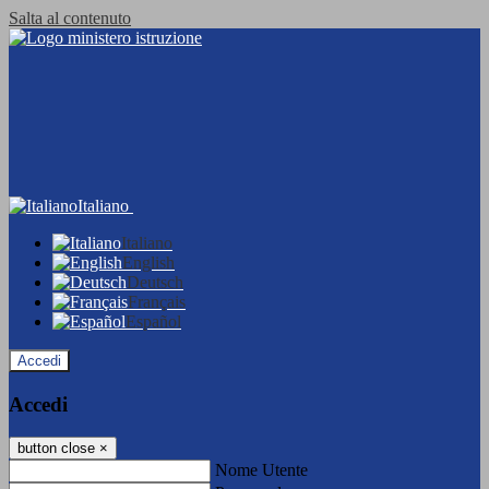
Salta al contenuto
Italiano
Italiano
English
Deutsch
Français
Español
Accedi
Accedi
button close
×
Nome Utente