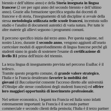
biennio e dell’ultimo anno) e della
Storia insegnata in
lingua
francese
(2 ore per ogni anno del secondo biennio e dell’ultimo
anno). Grazie alla formazione specifica seguita dai docenti di
francese e di storia, l'insegnamento di tali discipline si avvale della
stessa
metodologia utilizzata nelle scuole francesi
, incentrata sullo
studio e l'analisi di documenti autentici di varia natura. Per tutte le
altre materie gli allievi seguono i programmi comuni.
Il percorso specifico inizia dal terzo anno. Per questa ragione, nel
nostro Liceo, durante il
secondo anno
, vengono aggiunti all'orario
curricolare moduli di approfondimento di lingua francese perché gli
studenti siano in grado di sostenere l'esame di
certificazione di
livello B1
prima dell'inizio del triennio.
La terza lingua di insegnamento prevista nel percorso EsaBac è il
tedesco.
Tramite questo progetto comune, di
grande valore strategico
,
l'Italia e la Francia desiderano
favorire la mobilità dei
giovani
(il
Baccalauréat
consente l'accesso diretto alle università
d'Oltralpe alle stesse condizioni degli studenti francesi) ed
offrire
loro maggiori opportunità di inserimento professionale
.
Nel settore economico, i legami tra Francia ed Italia sono infatti
estremamente importanti: la Francia è il secondo partner
commerciale e secondo clienti della penisola; l'Italia è il terzo partner