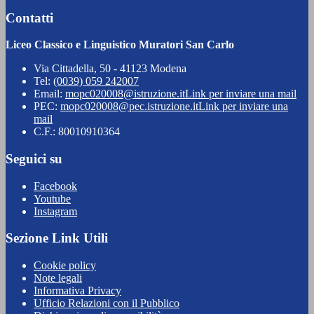
Contatti
Liceo Classico e Linguistico Muratori San Carlo
Via Cittadella, 50 - 41123 Modena
Tel:
(0039) 059 242007
Email:
mopc020008@istruzione.it
Link per inviare una mail
PEC:
mopc020008@pec.istruzione.it
Link per inviare una
mail
C.F.: 80010910364
Seguici su
Facebook
Youtube
Instagram
Sezione Link Utili
Cookie policy
Note legali
Informativa Privacy
Ufficio Relazioni con il Pubblico