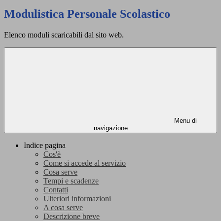
Modulistica Personale Scolastico
Elenco moduli scaricabili dal sito web.
Menu di
navigazione
Indice pagina
Cos'è
Come si accede al servizio
Cosa serve
Tempi e scadenze
Contatti
Ulteriori informazioni
A cosa serve
Descrizione breve