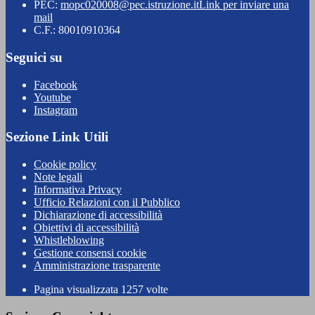
PEC:
mopc020008@pec.istruzione.it
Link per inviare una
mail
C.F.: 80010910364
Seguici su
Facebook
Youtube
Instagram
Sezione Link Utili
Cookie policy
Note legali
Informativa Privacy
Ufficio Relazioni con il Pubblico
Dichiarazione di accessibilità
Obiettivi di accessibilità
Whistleblowing
Gestione consensi cookie
Amministrazione trasparente
Pagina visualizzata
1257
volte