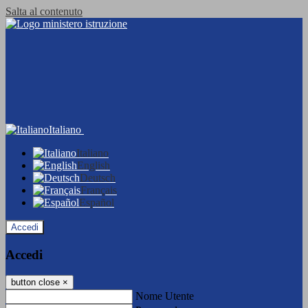
Salta al contenuto
Italiano
Italiano
English
Deutsch
Français
Español
Accedi
Accedi
button close
×
Nome Utente