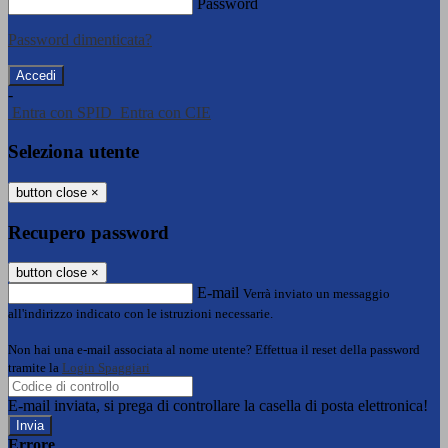
Password
Password dimenticata?
-
Entra con SPID
Entra con CIE
Seleziona utente
button close
×
Recupero password
button close
×
E-mail
Verrà inviato un messaggio
all'indirizzo indicato con le istruzioni necessarie.
Non hai una e-mail associata al nome utente? Effettua il reset della password
tramite la
Login Spaggiari
E-mail inviata, si prega di controllare la casella di posta elettronica!
Errore