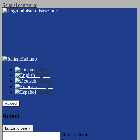
Salta al contenuto
Italiano
Italiano
English
Deutsch
Français
Español
Accedi
Accedi
button close
×
Nome Utente