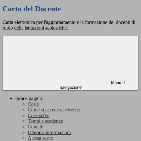
Carta del Docente
Carta elettronica per l'aggiornamento e la formazione dei docenti di
ruolo delle istituzioni scolastiche.
Menu di
navigazione
Indice pagina
Cos'è
Come si accede al servizio
Cosa serve
Tempi e scadenze
Contatti
Ulteriori informazioni
A cosa serve