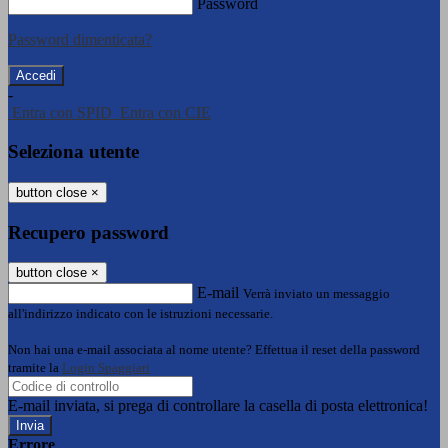
Password
Password dimenticata?
-
Entra con SPID
Entra con CIE
Seleziona utente
button close
×
Recupero password
button close
×
E-mail
Verrà inviato un messaggio
all'indirizzo indicato con le istruzioni necessarie.
Non hai una e-mail associata al nome utente? Effettua il reset della password
tramite la
Login Spaggiari
E-mail inviata, si prega di controllare la casella di posta elettronica!
Errore