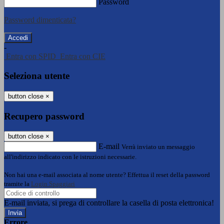
Password
Password dimenticata?
-
Entra con SPID
Entra con CIE
Seleziona utente
button close
×
Recupero password
button close
×
E-mail
Verrà inviato un messaggio
all'indirizzo indicato con le istruzioni necessarie.
Non hai una e-mail associata al nome utente? Effettua il reset della password
tramite la
Login Spaggiari
E-mail inviata, si prega di controllare la casella di posta elettronica!
Errore