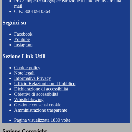
PEC:
mopc020008@pec.istruzione.it
Link per inviare una
mail
C.F.: 80010910364
Seguici su
Facebook
Youtube
Instagram
Sezione Link Utili
Cookie policy
Note legali
Informativa Privacy
Ufficio Relazioni con il Pubblico
Dichiarazione di accessibilità
Obiettivi di accessibilità
Whistleblowing
Gestione consensi cookie
Amministrazione trasparente
Pagina visualizzata
1830
volte
Sezione Copyright