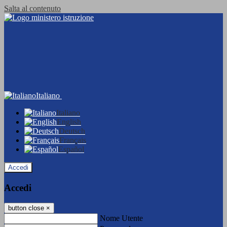
Salta al contenuto
Italiano
Italiano
English
Deutsch
Français
Español
Accedi
Accedi
button close
×
Nome Utente