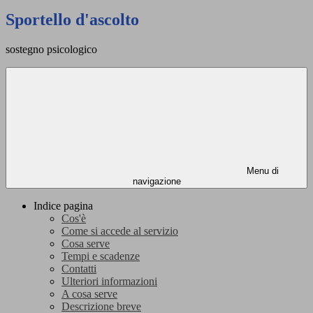
Sportello d'ascolto
sostegno psicologico
Menu di
navigazione
Indice pagina
Cos'è
Come si accede al servizio
Cosa serve
Tempi e scadenze
Contatti
Ulteriori informazioni
A cosa serve
Descrizione breve