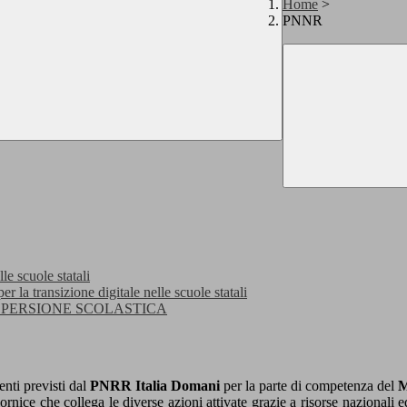
Home
>
PNNR
 scuole statali
 transizione digitale nelle scuole statali
lla DISPERSIONE SCOLASTICA
nti previsti dal
PNRR Italia Domani
per la parte di competenza del
M
cornice che collega le diverse azioni attivate grazie a risorse nazionali