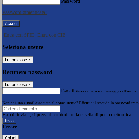
Password
Password dimenticata?
-
Entra con SPID
Entra con CIE
Seleziona utente
button close
×
Recupero password
button close
×
E-mail
Verrà inviato un messaggio all'indirizz
Non hai una e-mail associata al nome utente? Effettua il reset della password tram
E-mail inviata, si prega di controllare la casella di posta elettronica!
Errore
Chiudi