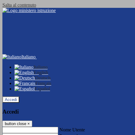
Salta al contenuto
Italiano
Italiano
English
Deutsch
Français
Español
Accedi
Accedi
button close
×
Nome Utente