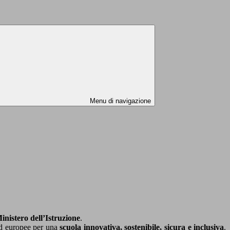
Menu di navigazione
inistero dell’Istruzione
.
 ed europee per una
scuola innovativa, sostenibile, sicura e inclusiva
.