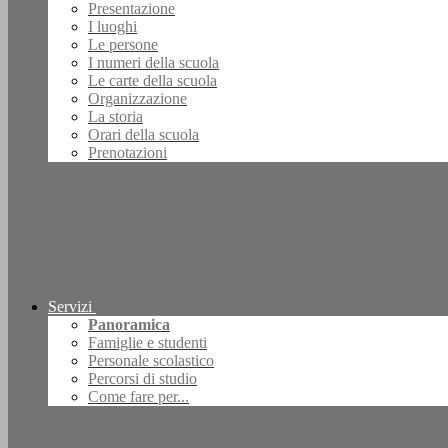
Presentazione
I luoghi
Le persone
I numeri della scuola
Le carte della scuola
Organizzazione
La storia
Orari della scuola
Prenotazioni
Servizi
Panoramica
Famiglie e studenti
Personale scolastico
Percorsi di studio
Come fare per...