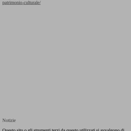
patrimonio-culturale/
Notizie
Questo sito o gli strumenti terzi da questo utilizzati si avvalgono di