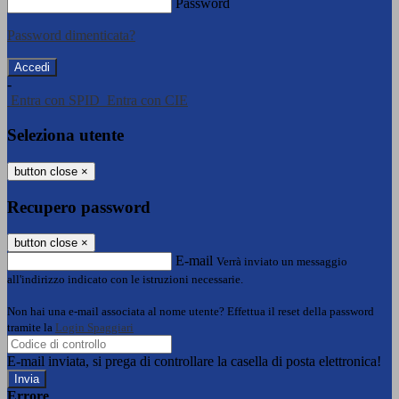
Password
Password dimenticata?
-
Entra con SPID
Entra con CIE
Seleziona utente
button close
×
Recupero password
button close
×
E-mail
Verrà inviato un messaggio
all'indirizzo indicato con le istruzioni necessarie.
Non hai una e-mail associata al nome utente? Effettua il reset della password
tramite la
Login Spaggiari
E-mail inviata, si prega di controllare la casella di posta elettronica!
Errore