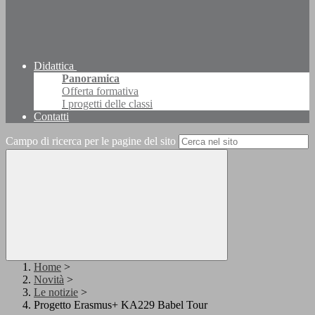
Didattica
Panoramica
Offerta formativa
I progetti delle classi
Contatti
Campo di ricerca per le pagine del sito
Home
>
Novità
>
Le notizie
>
Progetto Erasmus+ KA229 Babel Tour