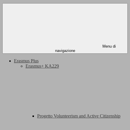
Menu di
navigazione
Erasmus Plus
Erasmus+ KA229
Progetto Volunteerism and Active Citizenship