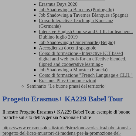
Erasmus Days 2020
Job Shadowing a Barcelos (Portogallo)
Job Shadowing a Tavernes Blanques (Spagna)
Corso Interactive Teaching a Konstanz
(Germania)
Intensive English Course and CLIL for teachers -
Dublino luglio 2019
Job Shadowing a Oudernaarde (Belgio)
Accoglienza docenti spagnole
Corso di formazione «Interactive ICT-based
digital and web tools for an effective blended,
flipped and cooperative learning»
Job Shadowing a Munster (Francia)
Corso di formazione "French Language e CLIL"
Erasmus Plus: Comunicazioni
Seminario "Le buone prassi del territorio"
Progetto Erasmus+ KA229 Babel Tour
Il nostro Progetto Erasmus+ KA229 Babel Tour, esempio di buone
pratiche sul sito dell’Agenzia Nazionale Indire
https://www.erasmusplus.it/storie/istruzione-scolastica/babel-tour-il-
progetto-del-liceo-muratori-di-modena-per-la-promozione-del-