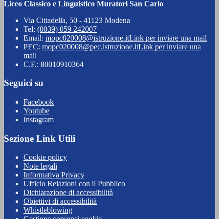
Liceo Classico e Linguistico Muratori San Carlo
Via Cittadella, 50 - 41123 Modena
Tel:
(0039) 059 242007
Email:
mopc020008@istruzione.it
Link per inviare una mail
PEC:
mopc020008@pec.istruzione.it
Link per inviare una
mail
C.F.: 80010910364
Seguici su
Facebook
Youtube
Instagram
Sezione Link Utili
Cookie policy
Note legali
Informativa Privacy
Ufficio Relazioni con il Pubblico
Dichiarazione di accessibilità
Obiettivi di accessibilità
Whistleblowing
Gestione consensi cookie