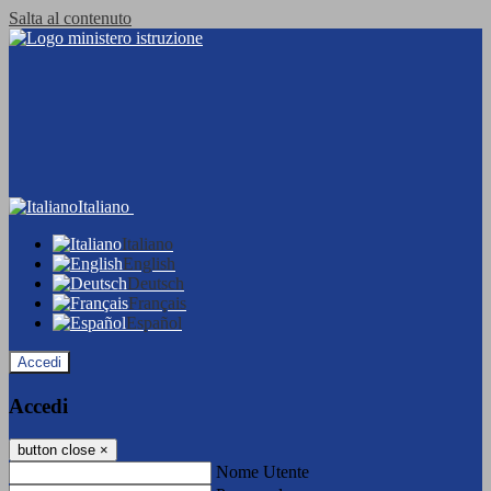
Salta al contenuto
Italiano
Italiano
English
Deutsch
Français
Español
Accedi
Accedi
button close
×
Nome Utente