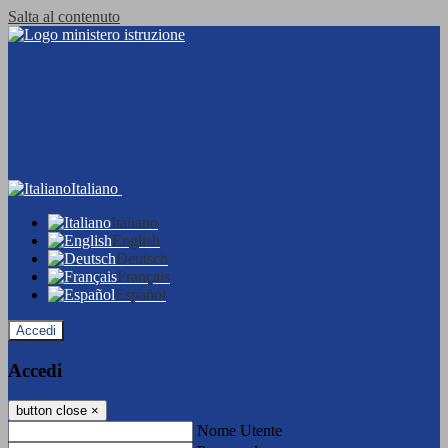
Salta al contenuto
Italiano
Italiano
English
Deutsch
Français
Español
Accedi
Accedi
button close
×
Nome Utente