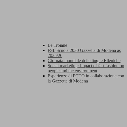
Le Troiane
FSL Scuola 2030 Gazzetta di Modena as
2025/26
Giornata mondiale delle lingue Elleniche
Social marketing: Impact of fast fashion on
people and the environment
Esperienze di PCTO in collaborazione con
la Gazzetta di Modena