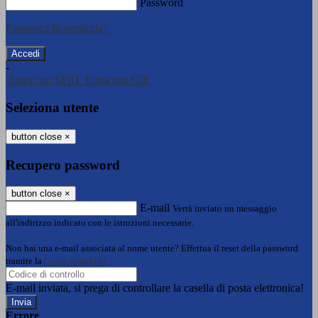
Password
Password dimenticata?
-
Entra con SPID
Entra con CIE
Seleziona utente
button close
×
Recupero password
button close
×
E-mail
Verrà inviato un messaggio
all'indirizzo indicato con le istruzioni necessarie.
Non hai una e-mail associata al nome utente? Effettua il reset della password
tramite la
Login Spaggiari
E-mail inviata, si prega di controllare la casella di posta elettronica!
Errore