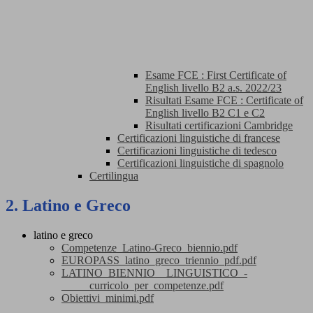
Esame FCE : First Certificate of
English livello B2 a.s. 2022/23
Risultati Esame FCE : Certificate of
English livello B2 C1 e C2
Risultati certificazioni Cambridge
Certificazioni linguistiche di francese
Certificazioni linguistiche di tedesco
Certificazioni linguistiche di spagnolo
Certilingua
2. Latino e Greco
latino e greco
Competenze_Latino-Greco_biennio.pdf
EUROPASS_latino_greco_triennio_pdf.pdf
LATINO_BIENNIO__LINGUISTICO_-
_____curricolo_per_competenze.pdf
Obiettivi_minimi.pdf