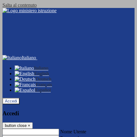
Salta al contenuto
Italiano
Italiano
English
Deutsch
Français
Español
Accedi
Accedi
button close
×
Nome Utente