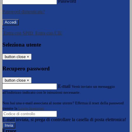
Password
Password dimenticata?
-
Entra con SPID
Entra con CIE
Seleziona utente
button close
×
Recupero password
button close
×
E-mail
Verrà inviato un messaggio
all'indirizzo indicato con le istruzioni necessarie.
Non hai una e-mail associata al nome utente? Effettua il reset della password
tramite la
Login Spaggiari
E-mail inviata, si prega di controllare la casella di posta elettronica!
Errore