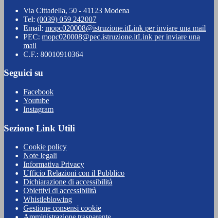
Via Cittadella, 50 - 41123 Modena
Tel:
(0039) 059 242007
Email:
mopc020008@istruzione.it
Link per inviare una mail
PEC:
mopc020008@pec.istruzione.it
Link per inviare una
mail
C.F.: 80010910364
Seguici su
Facebook
Youtube
Instagram
Sezione Link Utili
Cookie policy
Note legali
Informativa Privacy
Ufficio Relazioni con il Pubblico
Dichiarazione di accessibilità
Obiettivi di accessibilità
Whistleblowing
Gestione consensi cookie
Amministrazione trasparente