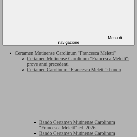
Menu di
navigazione
Certamen Mutinense Carolinum "Francesca Meletti"
Certamen Mutinense Carolinum "Francesca Meletti":
prove anni precedenti
Certamen Carolinum "Francesca Meletti": bando
Bando Certamen Mutinense Carolinum
"Francesca Meletti" ed. 2026
Bando Certamen Mutinense Carolinum