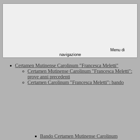
Menu di
navigazione
Certamen Mutinense Carolinum "Francesca Meletti"
Certamen Mutinense Carolinum "Francesca Meletti":
prove anni precedenti
Certamen Carolinum "Francesca Meletti": bando
Bando Certamen Mutinense Carolinum