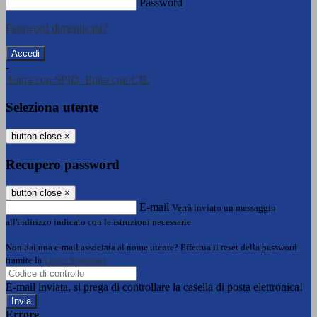
Password
Password dimenticata?
-
Entra con SPID
Entra con CIE
Seleziona utente
button close
×
Recupero password
button close
×
E-mail
Verrà inviato un messaggio
all'indirizzo indicato con le istruzioni necessarie.
Non hai una e-mail associata al nome utente? Effettua il reset della password
tramite la
Login Spaggiari
E-mail inviata, si prega di controllare la casella di posta elettronica!
Errore