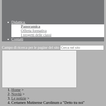
Didattica
Panoramica
Offerta formativa
I progetti delle classi
Contatti
Campo di ricerca per le pagine del sito
Home
>
Novità
>
Le notizie
>
Certamen Mutinense Carolinum a "Detto tra noi"