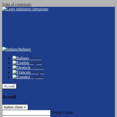
Salta al contenuto
Italiano
Italiano
English
Deutsch
Français
Español
Accedi
Accedi
button close
×
Nome Utente