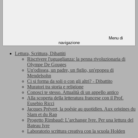
Menu di
navigazione
Lettura, Scrittura, Dibattiti
Riscrivere l'uguaglianza: la penna rivoluzionaria di
Olympe De Gouges
Un'odissea, un padre, un figlio, un'epopea di
Mendelsohn
Ci si forma da soli o con gli altri? - Dibattito
Muratori tra storia e religione
Conosci te stesso. Attualità di un appello antico
Alla scoperta della letteratura francese con il Prof.
Eusebio Ricci
Jacques Prévert, la poésie au quotidien. Aux origines du
Slam et du Rap
Progetto Rimbaud: L’archange Ivre. Per una lettura del
Bateau Ivre
Laboratorio scrittura creativa con la scuola Holden