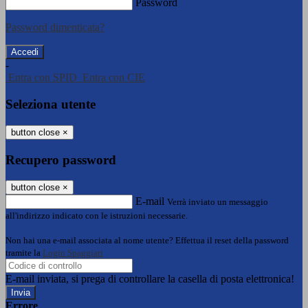
Password
Password dimenticata?
-
Entra con SPID
Entra con CIE
Seleziona utente
button close
×
Recupero password
button close
×
E-mail
Verrà inviato un messaggio
all'indirizzo indicato con le istruzioni necessarie.
Non hai una e-mail associata al nome utente? Effettua il reset della password
tramite la
Login Spaggiari
E-mail inviata, si prega di controllare la casella di posta elettronica!
Errore