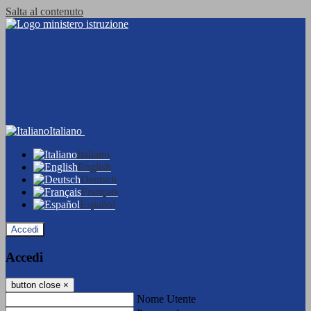
Salta al contenuto
Italiano
Italiano
English
Deutsch
Français
Español
Accedi
Accedi
button close
×
Nome Utente