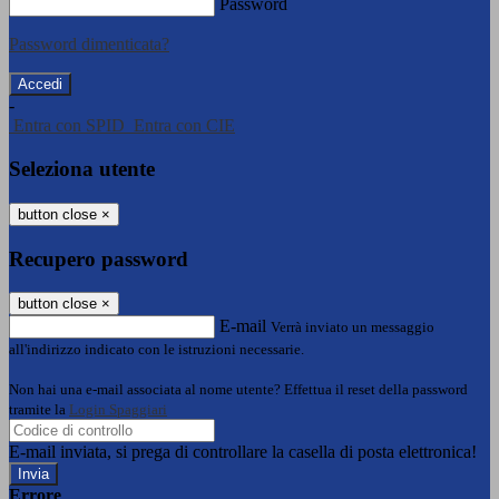
Password
Password dimenticata?
-
Entra con SPID
Entra con CIE
Seleziona utente
button close
×
Recupero password
button close
×
E-mail
Verrà inviato un messaggio
all'indirizzo indicato con le istruzioni necessarie.
Non hai una e-mail associata al nome utente? Effettua il reset della password
tramite la
Login Spaggiari
E-mail inviata, si prega di controllare la casella di posta elettronica!
Errore