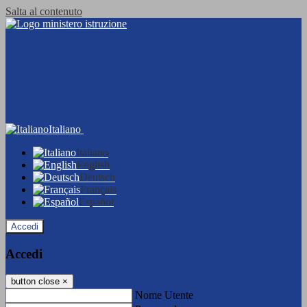
Salta al contenuto
Italiano
Italiano
English
Deutsch
Français
Español
Accedi
Accedi
button close
×
Nome Utente