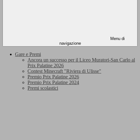
Menu di
navigazione
Gare e Premi
Ancora un successo per il Liceo Muratori-San Carlo al
Prix Palatine 2026
Contest Minecraft "Riviera di Ulisse"
Premio Prix Palatine 2026
Premio Prix Palatine 2024
Premi scolastici