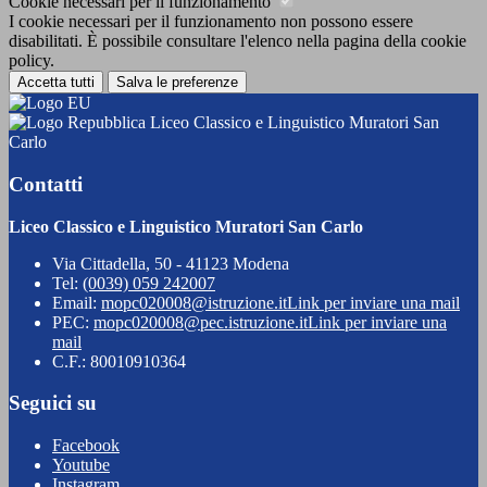
Cookie necessari per il funzionamento
I cookie necessari per il funzionamento non possono essere
disabilitati. È possibile consultare l'elenco nella pagina della cookie
policy.
Accetta tutti
Salva le preferenze
Liceo Classico e Linguistico Muratori San
Carlo
Contatti
Liceo Classico e Linguistico Muratori San Carlo
Via Cittadella, 50 - 41123 Modena
Tel:
(0039) 059 242007
Email:
mopc020008@istruzione.it
Link per inviare una mail
PEC:
mopc020008@pec.istruzione.it
Link per inviare una
mail
C.F.: 80010910364
Seguici su
Facebook
Youtube
Instagram