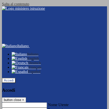
Salta al contenuto
Italiano
Italiano
English
Deutsch
Français
Español
Accedi
Accedi
button close
×
Nome Utente