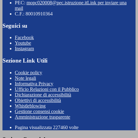
PEC:
mopc020008@pec.istruzione.it
Link per inviare una
mail
C.F.: 80010910364
Seguici su
Facebook
Youtube
Instagram
Sezione Link Utili
Cookie policy
Note legali
Informativa Privacy
Ufficio Relazioni con il Pubblico
Dichiarazione di accessibilità
Obiettivi di accessibilità
Whistleblowing
Gestione consensi cookie
Amministrazione trasparente
Pagina visualizzata
227460
volte