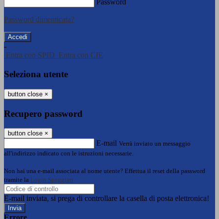
Password
Password dimenticata?
-
Entra con SPID
Entra con CIE
Seleziona utente
button close
×
Recupero password
button close
×
E-mail
Verrà inviato un messaggio
all'indirizzo indicato con le istruzioni necessarie.
Non hai una e-mail associata al nome utente? Effettua il reset della password
tramite la
Login Spaggiari
E-mail inviata, si prega di controllare la casella di posta elettronica!
Errore