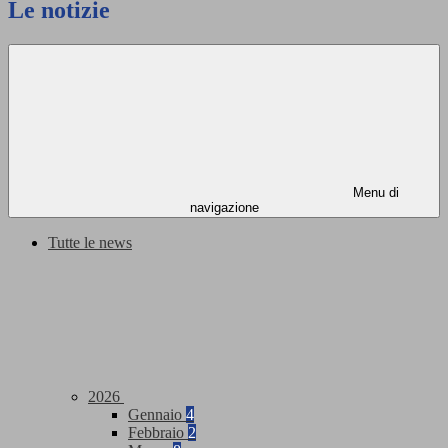
Le notizie
Menu di
navigazione
Tutte le news
2026
Gennaio
4
Febbraio
2