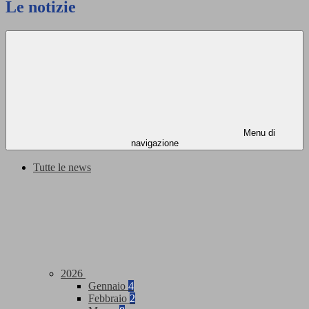
Le notizie
Menu di
navigazione
Tutte le news
2026
Gennaio
4
Febbraio
2