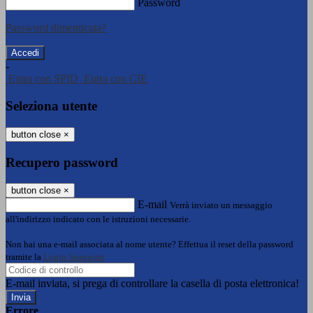
Password
Password dimenticata?
-
Entra con SPID
Entra con CIE
Seleziona utente
button close
×
Recupero password
button close
×
E-mail
Verrà inviato un messaggio
all'indirizzo indicato con le istruzioni necessarie.
Non hai una e-mail associata al nome utente? Effettua il reset della password
tramite la
Login Spaggiari
E-mail inviata, si prega di controllare la casella di posta elettronica!
Errore