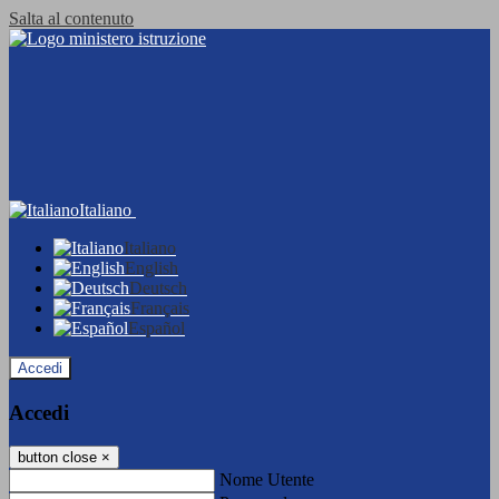
Salta al contenuto
Italiano
Italiano
English
Deutsch
Français
Español
Accedi
Accedi
button close
×
Nome Utente