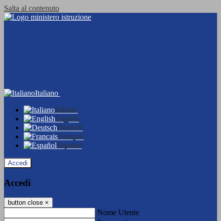
Salta al contenuto
Italiano
Italiano
English
Deutsch
Français
Español
Accedi
Accedi
button close
×
Nome Utente