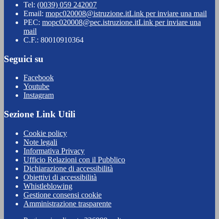
Tel:
(0039) 059 242007
Email:
mopc020008@istruzione.it
Link per inviare una mail
PEC:
mopc020008@pec.istruzione.it
Link per inviare una
mail
C.F.: 80010910364
Seguici su
Facebook
Youtube
Instagram
Sezione Link Utili
Cookie policy
Note legali
Informativa Privacy
Ufficio Relazioni con il Pubblico
Dichiarazione di accessibilità
Obiettivi di accessibilità
Whistleblowing
Gestione consensi cookie
Amministrazione trasparente