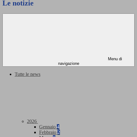
Le notizie
Menu di
navigazione
Tutte le news
2026
Gennaio
4
Febbraio
2