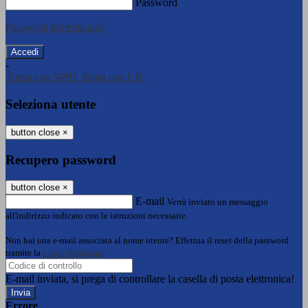
Password
Password dimenticata?
-
Entra con SPID
Entra con CIE
Seleziona utente
button close
×
Recupero password
button close
×
E-mail
Verrà inviato un messaggio
all'indirizzo indicato con le istruzioni necessarie.
Non hai una e-mail associata al nome utente? Effettua il reset della password
tramite la
Login Spaggiari
E-mail inviata, si prega di controllare la casella di posta elettronica!
Errore