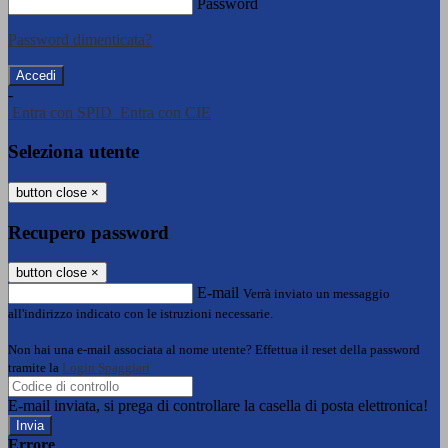
Password
Password dimenticata?
-
Entra con SPID
Entra con CIE
Seleziona utente
button close
×
Recupero password
button close
×
E-mail
Verrà inviato un messaggio
all'indirizzo indicato con le istruzioni necessarie.
Non hai una e-mail associata al nome utente? Effettua il reset della password
tramite la
Login Spaggiari
E-mail inviata, si prega di controllare la casella di posta elettronica!
Errore