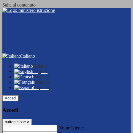
Salta al contenuto
Italiano
Italiano
English
Deutsch
Français
Español
Accedi
Accedi
button close
×
Nome Utente