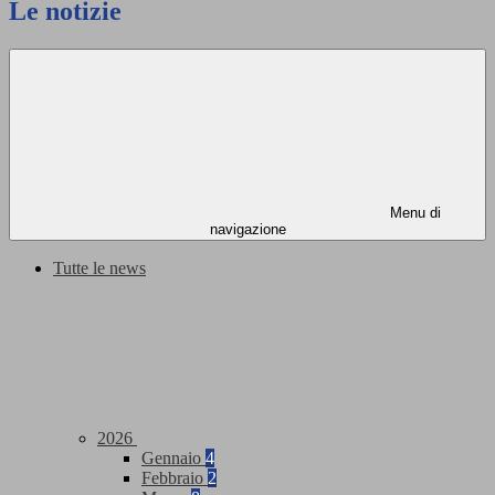
Le notizie
Menu di
navigazione
Tutte le news
2026
Gennaio
4
Febbraio
2