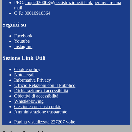
PEC:
mopc020008@pec.istruzione.it
Link per inviare una
mail
C.F.: 80010910364
Seguici su
Facebook
Youtube
Instagram
Sezione Link Utili
Cookie policy
Note legali
Informativa Privacy
Ufficio Relazioni con il Pubblico
Dichiarazione di accessibilità
Obiettivi di accessibilità
Whistleblowing
Gestione consensi cookie
Amministrazione trasparente
Pagina visualizzata
227207
volte