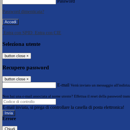
Password
Password dimenticata?
-
Entra con SPID
Entra con CIE
Seleziona utente
button close
×
Recupero password
button close
×
E-mail
Verrà inviato un messaggio all'indirizz
Non hai una e-mail associata al nome utente? Effettua il reset della password tram
E-mail inviata, si prega di controllare la casella di posta elettronica!
Errore
Chiudi