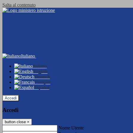
Salta al contenuto
Italiano
Italiano
English
Deutsch
Français
Español
Accedi
Accedi
button close
×
Nome Utente