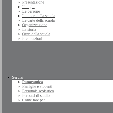
Presentazione
I luoghi
Le persone
I numeri della scuola
Le carte della scuola
Organizzazione
La storia
Orari della scuola
Prenotazioni
Servizi
Panoramica
Famiglie e studenti
Personale scolastico
Percorsi di studio
Come fare per...