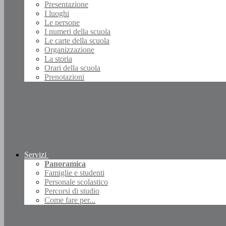
Presentazione
I luoghi
Le persone
I numeri della scuola
Le carte della scuola
Organizzazione
La storia
Orari della scuola
Prenotazioni
Servizi
Panoramica
Famiglie e studenti
Personale scolastico
Percorsi di studio
Come fare per...