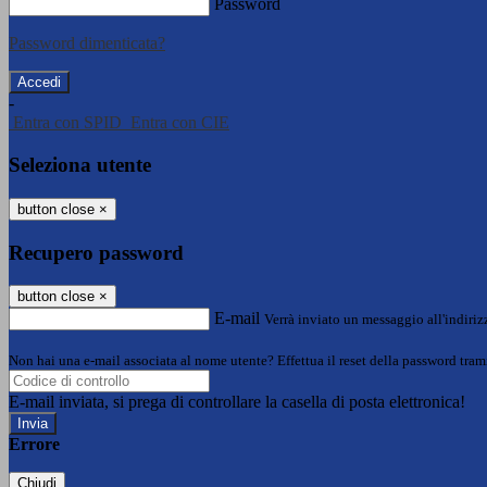
Password
Password dimenticata?
-
Entra con SPID
Entra con CIE
Seleziona utente
button close
×
Recupero password
button close
×
E-mail
Verrà inviato un messaggio all'indirizz
Non hai una e-mail associata al nome utente? Effettua il reset della password tram
E-mail inviata, si prega di controllare la casella di posta elettronica!
Errore
Chiudi