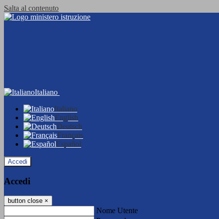
Salta al contenuto
Italiano
Italiano
English
Deutsch
Français
Español
Accedi
Accedi
button close
×
Nome Utente