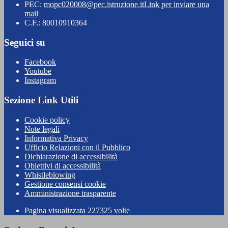
PEC:
mopc020008@pec.istruzione.it
Link per inviare una
mail
C.F.: 80010910364
Seguici su
Facebook
Youtube
Instagram
Sezione Link Utili
Cookie policy
Note legali
Informativa Privacy
Ufficio Relazioni con il Pubblico
Dichiarazione di accessibilità
Obiettivi di accessibilità
Whistleblowing
Gestione consensi cookie
Amministrazione trasparente
Pagina visualizzata
227325
volte