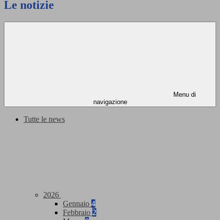
Le notizie
Menu di
navigazione
Tutte le news
2026
Gennaio
4
Febbraio
2