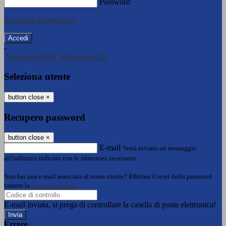
Password
Password dimenticata?
-
Entra con SPID
Entra con CIE
Seleziona utente
button close
×
Recupero password
button close
×
E-mail
Verrà inviato un messaggio
all'indirizzo indicato con le istruzioni necessarie.
Non hai una e-mail associata al nome utente? Effettua il reset della password
tramite la
Login Spaggiari
E-mail inviata, si prega di controllare la casella di posta elettronica!
Errore