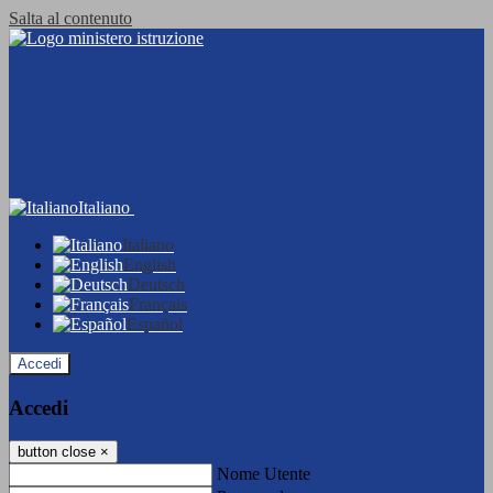
Salta al contenuto
Italiano
Italiano
English
Deutsch
Français
Español
Accedi
Accedi
button close
×
Nome Utente